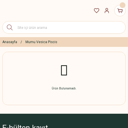
Anasayfa
Mumu Vesica Piscis
Ürün Bulunamadı.
E-bülten
kayıt