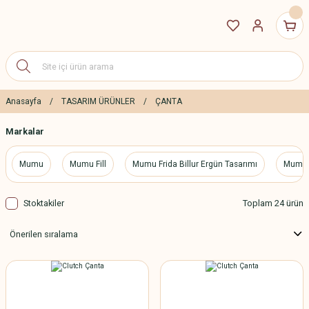
Anasayfa
TASARIM ÜRÜNLER
ÇANTA
Markalar
Mumu
Mumu Fill
Mumu Frida Billur Ergün Tasarımı
Mumu M
Stoktakiler
Toplam 24 ürün