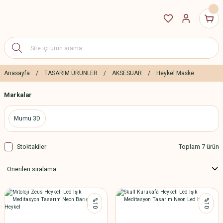
Anasayfa
TASARIM ÜRÜNLER
AKSESUAR
Heykel Maske
Markalar
Mumu 3D
Stoktakiler
Toplam 7 ürün
%10
%10