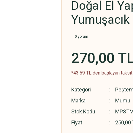
Doğal El Ya
Yumuşacık
0 yorum
270,00 T
*43,59 TL den başlayan taksitl
Kategori
Peştem
Marka
Mumu
Stok Kodu
MPSTM
Fiyat
250,00 