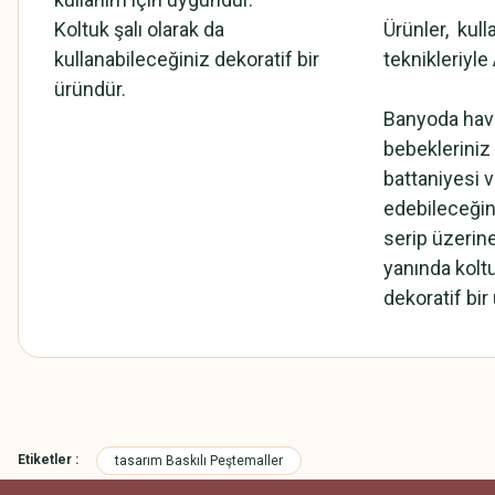
Koltuk şalı olarak da
Ürünler, kull
kullanabileceğiniz dekoratif bir
teknikleriyle
üründür.
Banyoda havl
bebekleriniz
battaniyesi v
edebileceğini
serip üzerin
yanında koltu
dekoratif bir
Bu ürünün fiyat bilgisi, resim, ürün açıklamalarında ve diğer konularda
Görüş ve önerileriniz için teşekkür ederiz.
Etiketler :
tasarım Baskılı Peştemaller
Ürün resmi kalitesiz, bozuk veya görüntülenemiyor.