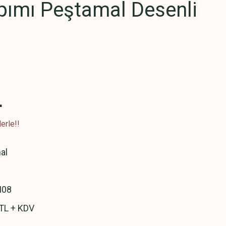
pımı Peştamal Desenli
L
erle!!
al
08
TL + KDV