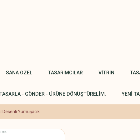
SANA ÖZEL
TASARIMCILAR
VİTRİN
TAS
TASARLA - GÖNDER - ÜRÜNE DÖNÜŞTÜRELİM.
YENİ TA
l Desenli Yumuşacık