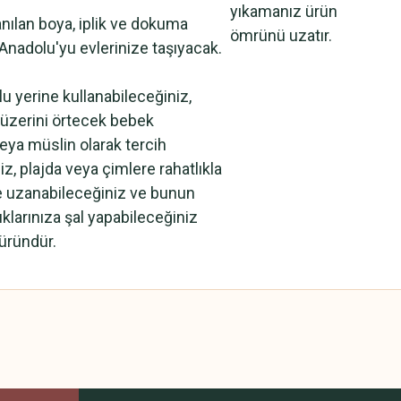
yıkamanız ürün
anılan boya, iplik ve dokuma
ömrünü uzatır.
 Anadolu'yu evlerinize taşıyacak.
u yerine kullanabileceğiniz,
 üzerini örtecek bebek
eya müslin olarak tercih
z, plajda veya çimlere rahatlıkla
e uzanabileceğiniz ve bunun
klarınıza şal yapabileceğiniz
 üründür.
 yetersiz gördüğünüz noktaları öneri formunu kullanarak tarafımıza iletebilirsini