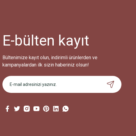
Ürün açıklamasında eksik bilgiler bulunuyor.
Ürün bilgilerinde hatalar bulunuyor.
Ürün fiyatı diğer sitelerden daha pahalı.
Bu ürüne benzer farklı alternatifler olmalı.
E-bülten
kayıt
Bültenimize kayıt olun, indirimli ürünlerden ve
kampanyalardan ilk sizin haberiniz olsun!