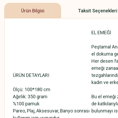
Ürün Bilgisi
Taksit Seçenekleri
EL EMEĞİ
Peştamal An
el dokuma ge
Her desen far
emeği zanaat
ÜRÜN DETAYLARI
tezgahlarınd
kadın ve erke
Ölçü: 100*180 cm
Ağırlık: 350 gram
Bu el emeği 
%100 pamuk
de katkıları
Pareo, Plaj, Aksesuvar, Banyo sonrası
bulunmayı is
kullanım için uygundur.