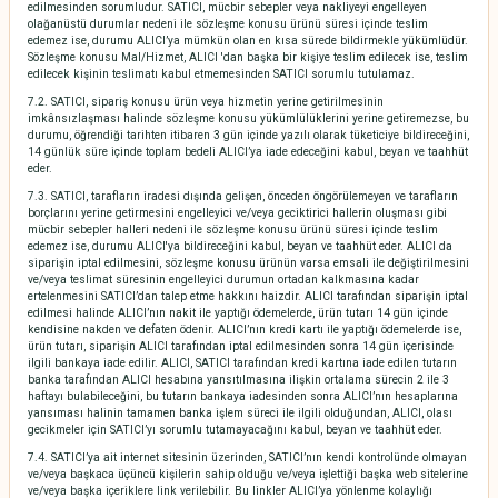
edilmesinden sorumludur. SATICI, mücbir sebepler veya nakliyeyi engelleyen
olağanüstü durumlar nedeni ile sözleşme konusu ürünü süresi içinde teslim
edemez ise, durumu ALICI’ya mümkün olan en kısa sürede bildirmekle yükümlüdür.
Sözleşme konusu Mal/Hizmet, ALICI 'dan başka bir kişiye teslim edilecek ise, teslim
edilecek kişinin teslimatı kabul etmemesinden SATICI sorumlu tutulamaz.
7.2. SATICI, sipariş konusu ürün veya hizmetin yerine getirilmesinin
imkânsızlaşması halinde sözleşme konusu yükümlülüklerini yerine getiremezse, bu
durumu, öğrendiği tarihten itibaren 3 gün içinde yazılı olarak tüketiciye bildireceğini,
14 günlük süre içinde toplam bedeli ALICI’ya iade edeceğini kabul, beyan ve taahhüt
eder.
7.3. SATICI, tarafların iradesi dışında gelişen, önceden öngörülemeyen ve tarafların
borçlarını yerine getirmesini engelleyici ve/veya geciktirici hallerin oluşması gibi
mücbir sebepler halleri nedeni ile sözleşme konusu ürünü süresi içinde teslim
edemez ise, durumu ALICI'ya bildireceğini kabul, beyan ve taahhüt eder. ALICI da
siparişin iptal edilmesini, sözleşme konusu ürünün varsa emsali ile değiştirilmesini
ve/veya teslimat süresinin engelleyici durumun ortadan kalkmasına kadar
ertelenmesini SATICI’dan talep etme hakkını haizdir. ALICI tarafından siparişin iptal
edilmesi halinde ALICI’nın nakit ile yaptığı ödemelerde, ürün tutarı 14 gün içinde
kendisine nakden ve defaten ödenir. ALICI’nın kredi kartı ile yaptığı ödemelerde ise,
ürün tutarı, siparişin ALICI tarafından iptal edilmesinden sonra 14 gün içerisinde
ilgili bankaya iade edilir. ALICI, SATICI tarafından kredi kartına iade edilen tutarın
banka tarafından ALICI hesabına yansıtılmasına ilişkin ortalama sürecin 2 ile 3
haftayı bulabileceğini, bu tutarın bankaya iadesinden sonra ALICI’nın hesaplarına
yansıması halinin tamamen banka işlem süreci ile ilgili olduğundan, ALICI, olası
gecikmeler için SATICI’yı sorumlu tutamayacağını kabul, beyan ve taahhüt eder.
7.4. SATICI’ya ait internet sitesinin üzerinden, SATICI’nın kendi kontrolünde olmayan
ve/veya başkaca üçüncü kişilerin sahip olduğu ve/veya işlettiği başka web sitelerine
ve/veya başka içeriklere link verilebilir. Bu linkler ALICI’ya yönlenme kolaylığı