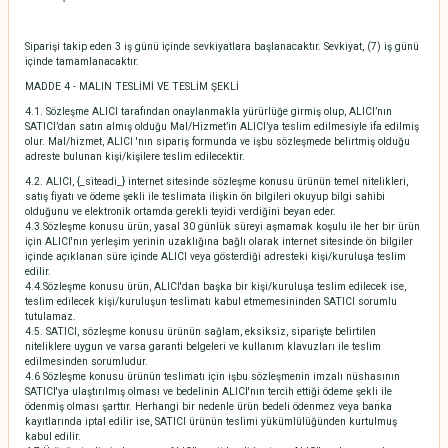
Siparişi takip eden 3 iş günü içinde sevkiyatlara başlanacaktır. Sevkiyat, (7) iş günü
içinde tamamlanacaktır.
MADDE 4 - MALIN TESLİMİ VE TESLİM ŞEKLİ
4.1. Sözleşme ALICI tarafından onaylanmakla yürürlüğe girmiş olup, ALICI’nın
SATICI’dan satın almış olduğu Mal/Hizmet’in ALICI’ya teslim edilmesiyle ifa edilmiş
olur. Mal/hizmet, ALICI 'nın sipariş formunda ve işbu sözleşmede belirtmiş olduğu
adreste bulunan kişi/kişilere teslim edilecektir.
4.2. ALICI, {_siteadi_} internet sitesinde sözleşme konusu ürünün temel nitelikleri,
satış fiyatı ve ödeme şekli ile teslimata ilişkin ön bilgileri okuyup bilgi sahibi
olduğunu ve elektronik ortamda gerekli teyidi verdiğini beyan eder.
4.3.Sözleşme konusu ürün, yasal 30 günlük süreyi aşmamak koşulu ile her bir ürün
için ALICI'nın yerleşim yerinin uzaklığına bağlı olarak internet sitesinde ön bilgiler
içinde açıklanan süre içinde ALICI veya gösterdiği adresteki kişi/kuruluşa teslim
edilir.
4.4.Sözleşme konusu ürün, ALICI'dan başka bir kişi/kuruluşa teslim edilecek ise,
teslim edilecek kişi/kuruluşun teslimatı kabul etmemesininden SATICI sorumlu
tutulamaz.
4.5. SATICI, sözleşme konusu ürünün sağlam, eksiksiz, siparişte belirtilen
niteliklere uygun ve varsa garanti belgeleri ve kullanım klavuzları ile teslim
edilmesinden sorumludur.
4.6 Sözleşme konusu ürünün teslimatı için işbu sözleşmenin imzalı nüshasının
SATICI'ya ulaştırılmış olması ve bedelinin ALICI'nın tercih ettiği ödeme şekli ile
ödenmiş olması şarttır. Herhangi bir nedenle ürün bedeli ödenmez veya banka
kayıtlarında iptal edilir ise, SATICI ürünün teslimi yükümlülüğünden kurtulmuş
kabul edilir.