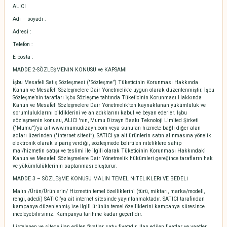
ALICI
Adı – soyadı :
Adresi :
Telefon :
E-posta :
MADDE 2-SÖZLEŞMENİN KONUSU ve KAPSAMI
İşbu Mesafeli Satış Sözleşmesi ("Sözleşme”) Tüketicinin Korunması Hakkında
Kanun ve Mesafeli Sözleşmelere Dair Yönetmelik’e uygun olarak düzenlenmiştir. İşbu
Sözleşme’nin tarafları işbu Sözleşme tahtında Tüketicinin Korunması Hakkında
Kanun ve Mesafeli Sözleşmelere Dair Yönetmelik’ten kaynaklanan yükümlülük ve
sorumluluklarını bildiklerini ve anladıklarını kabul ve beyan ederler. İşbu
sözleşmenin konusu, ALICI 'nın, Mumu Dizayn Baskı Teknoloji Limited Şirketi
("Mumu”)’ya ait www.mumudizayn.com veya sunulan hizmete bağlı diğer alan
adları üzerinden ("internet sitesi”), SATICI ya ait ürünlerin satın alınmasına yönelik
elektronik olarak sipariş verdiği, sözleşmede belirtilen niteliklere sahip
mal/hizmetin satışı ve teslimi ile ilgili olarak Tüketicinin Korunması Hakkındaki
Kanun ve Mesafeli Sözleşmelere Dair Yönetmelik hükümleri gereğince tarafların hak
ve yükümlülüklerinin saptanması oluşturur.
MADDE 3 – SÖZLEŞME KONUSU MALIN TEMEL NİTELİKLERİ VE BEDELİ
Malın /Ürün/Ürünlerin/ Hizmetin temel özelliklerini (türü, miktarı, marka/modeli,
rengi, adedi) SATICI’ya ait internet sitesinde yayınlanmaktadır. SATICI tarafından
kampanya düzenlenmiş ise ilgili ürünün temel özelliklerini kampanya süresince
inceleyebilirsiniz. Kampanya tarihine kadar geçerlidir.
Listelenen ve sitede ilan edilen fiyatlar satış fiyatıdır. İlan edilen fiyatlar ve vaatler