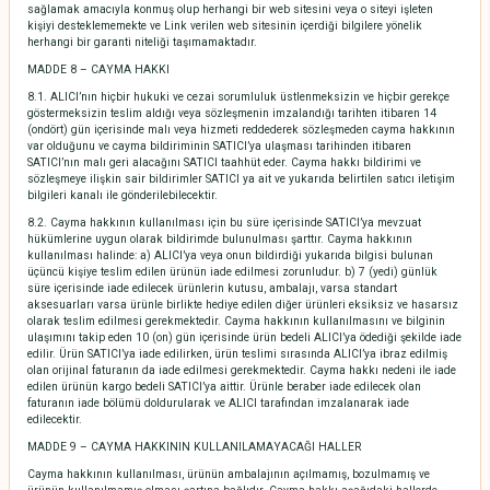
sağlamak amacıyla konmuş olup herhangi bir web sitesini veya o siteyi işleten
kişiyi desteklememekte ve Link verilen web sitesinin içerdiği bilgilere yönelik
herhangi bir garanti niteliği taşımamaktadır.
MADDE 8 – CAYMA HAKKI
8.1. ALICI’nın hiçbir hukuki ve cezai sorumluluk üstlenmeksizin ve hiçbir gerekçe
göstermeksizin teslim aldığı veya sözleşmenin imzalandığı tarihten itibaren 14
(ondört) gün içerisinde malı veya hizmeti reddederek sözleşmeden cayma hakkının
var olduğunu ve cayma bildiriminin SATICI’ya ulaşması tarihinden itibaren
SATICI’nın malı geri alacağını SATICI taahhüt eder. Cayma hakkı bildirimi ve
sözleşmeye ilişkin sair bildirimler SATICI ya ait ve yukarıda belirtilen satıcı iletişim
bilgileri kanalı ile gönderilebilecektir.
8.2. Cayma hakkının kullanılması için bu süre içerisinde SATICI’ya mevzuat
hükümlerine uygun olarak bildirimde bulunulması şarttır. Cayma hakkının
kullanılması halinde: a) ALICI’ya veya onun bildirdiği yukarıda bilgisi bulunan
üçüncü kişiye teslim edilen ürünün iade edilmesi zorunludur. b) 7 (yedi) günlük
süre içerisinde iade edilecek ürünlerin kutusu, ambalajı, varsa standart
aksesuarları varsa ürünle birlikte hediye edilen diğer ürünleri eksiksiz ve hasarsız
olarak teslim edilmesi gerekmektedir. Cayma hakkının kullanılmasını ve bilginin
ulaşımını takip eden 10 (on) gün içerisinde ürün bedeli ALICI’ya ödediği şekilde iade
edilir. Ürün SATICI’ya iade edilirken, ürün teslimi sırasında ALICI’ya ibraz edilmiş
olan orijinal faturanın da iade edilmesi gerekmektedir. Cayma hakkı nedeni ile iade
edilen ürünün kargo bedeli SATICI’ya aittir. Ürünle beraber iade edilecek olan
faturanın iade bölümü doldurularak ve ALICI tarafından imzalanarak iade
edilecektir.
MADDE 9 – CAYMA HAKKININ KULLANILAMAYACAĞI HALLER
Cayma hakkının kullanılması, ürünün ambalajının açılmamış, bozulmamış ve