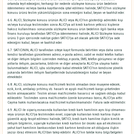
ortamda teyit edeceğini, herhangi bir nedenle sözleşme konusu ürün bedelinin
ödenmemesi ve/veya banka kayıtlarında iptal edilmesi halinde, SATICI’nın sözleşme
konusu ürünü teslim yükümlülüğünün sona ereceğini kabul, beyan ve taahhüt eder.
6.6. ALICI, Sözleşme konusu ürünün ALICI veya ALICI’nın gösterdiği adresteki kişi
ve/veya kuruluşa tesliminden sonra ALICI'ya ait kredi kartının yetkisiz kişilerce
haksız kullanılması sonucunda sözleşme konusu ürün bedelinin ilgili banka veya
finans kuruluşu tarafından SATICI'ya ödenmemesi halinde, ALICI Sözleşme konusu
ürünü 3 gün içerisinde nakliye gideri SATICI’ya ait olacak şekilde SATICI’ya iade
edeceğini kabul, beyan ve taahhüt eder.
6.7. SATICININ, ALICI tarafından siteye kayıt formunda belirtilen veya daha sonra
kendisi tarafından güncellenen adresi, e-posta adresi, sabit ve mobil telefon hatları
ve diğer iletişim bilgileri üzerinden mektup, e-posta, SMS, telefon görüşmesi ve diğer
yollarla iletişim, pazarlama, bildirim ve diğer amaçlarla ALICI’ya ulaşma hakkı
bulunmaktadır. ALICI, işbu sözleşmeyi kabul etmekle SATICI’nın kendisine yönelik
yukarıda belirtilen iletişim faaliyetlerinde bulunabileceğini kabul ve beyan
etmektedir.
6.8. ALICI, sözleşme konusu mal/hizmeti teslim almadan önce muayene edecek;
ezik, kırık, ambalajı yırtılmış vb. hasarlı ve ayıplı mal/hizmeti kargo şirketinden
teslim almayacaktır. Teslim alınan mal/hizmetin hasarsız ve sağlam olduğu kabul
edilecektir. Teslimden sonra mal/hizmetin özenle korunması borcu, ALICI’ya aittir.
Cayma hakkı kullanılacaksa mal/hizmet kullanılmamalıdır. Fatura iade edilmelidir.
6.9. ALICI ile sipariş esnasında kullanılan kredi kartı hamilinin aynı kişi olmaması
veya ürünün ALICI’ya tesliminden evvel, siparişte kullanılan kredi kartına ilişkin
güvenlik açığı tespit edilmesi halinde, SATICI, kredi kartı hamiline ilişkin kimlik ve
iletişim bilgilerini, siparişte kullanılan kredi kartının bir önceki aya ait ekstresini
yahut kart hamilinin bankasından kredi kartının kendisine ait olduğuna ilişkin
yazıyı ibraz etmesini ALICI’dan talep edebilir. ALICI’nın talebe konu bilgi/belgeleri