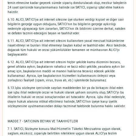
temin etmesine kadar geçecek sürede sipariş dondurulacak olup, mezkur taleplerin
24 saat içerisinde karşılanmaması halinde ise SATICI, siparişi iptal etme hakkını
haizdir.
6.10. ALICI, SATICI’ya ait internet sitesine üye olurken verdiği kişisel ve diğer sair
bilgilerin gerçeğe uygun olduğunu, SATICI’nın bu bilgilerin gerçeğe aykırılığı
nedeniyle uğrayacağı tüm zararları, SATICI’nın ilk bildirimi üzerine derhal, nakden
ve defaten tazmin edeceğini beyan ve taahhüt eder.
6.11. ALICI, SATICI’ya ait internet sitesini kullanırken yasal mevzuat hükümlerine
riayet etmeyi ve bunları ihlal etmemeyi baştan kabul ve taahhüt eder. Aksi takdirde,
doğacak tüm hukuki ve cezai yükümlülükler tamamen ve münhasıran ALICI’yı
bağlayacaktır.
6.12. ALICI, SATICI’ya ait internet sitesini hiçbir şekilde kamu düzenini bozucu,
genel ahlaka aykırı, başkalarını rahatsız ve taciz edici şekilde, yasalara aykırı bir
amaç için, başkalarının maddi ve manevi haklarına tecavüz edecek şekilde
kullanamaz. Ayrıca, üye başkalarının hizmetleri kullanmasını önleyici veya
zorlaştırıcı faaliyet (spam, virus, truva atı, vb.) işlemlerde bulunamaz.
6.13.İşbu sözleşme içerisinde sayılan maddelerden bir ya da birkaçını ihlal eden
üye işbu ihlal nedeniyle cezai ve hukuki olarak şahsen sorumlu olup, SATICI’yı bu
ihlallerin hukuki ve cezai sonuçlarından ari tutacaktır. Ayrıca; işbu ihlal nedeniyle,
olayın hukuk alanına intikal ettirilmesi halinde, SATICI’nın üyeye karşı üyelik
sözleşmesine uyulmamasından dolayı tazminat talebinde bulunma hakkı saklıdır.
MADDE 7 - SATICININ BEYAN VE TAAHHÜTLERİ
7.1. SATICI, Sözleşme konusu Mal/Hizmet’in Tüketici Mevzuatına uygun olarak,
sağlam, eksiksiz, siparişte belirtilen niteliklere uygun olarak ALICI’ya teslim