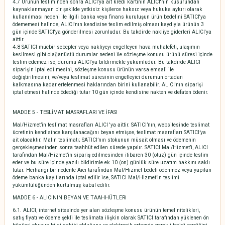
4.7 Ürünün tesliminden sonra ALICI'ya ait kredi kartının ALICI'nın kusurundan
kaynaklanmayan bir şekilde yetkisiz kişilerce haksız veya hukuka aykırı olarak
kullanılması nedeni ile ilgili banka veya finans kuruluşun ürün bedelini SATICI'ya
ödememesi halinde, ALICI'nın kendisine teslim edilmiş olması kaydıyla ürünün 3
gün içinde SATICI'ya gönderilmesi zorunludur. Bu takdirde nakliye giderleri ALICI'ya
aittir.
4.8 SATICI mücbir sebepler veya nakliyeyi engelleyen hava muhalefeti, ulaşımın
kesilmesi gibi olağanüstü durumlar nedeni ile sözleşme konusu ürünü süresi içinde
teslim edemez ise, durumu ALICI'ya bildirmekle yükümlüdür. Bu takdirde ALICI
siparişin iptal edilmesini, sözleşme konusu ürünün varsa emsali ile
değiştirilmesini, ve/veya teslimat süresinin engelleyici durumun ortadan
kalkmasına kadar ertelenmesi haklarından birini kullanabilir. ALICI'nın siparişi
iptal etmesi halinde ödediği tutar 10 gün içinde kendisine nakten ve defaten ödenir.
MADDE 5 - TESLİMAT MASRAFLARI VE İFASI
Mal/Hizmet’in teslimat masrafları ALICI 'ya aittir. SATICI’nın, websitesinde teslimat
ücretinin kendisince karşılanacağını beyan etmişse, teslimat masrafları SATICI’ya
ait olacaktır. Malın teslimatı; SATICI’nın stokunun müsait olması ve ödemenin
gerçekleşmesinden sonra taahhüt edilen sürede yapılır. SATICI Mal/Hizmet’i, ALICI
tarafından Mal/Hizmet’in sipariş edilmesinden itibaren 30 (otuz) gün içinde teslim
eder ve bu süre içinde yazılı bildirimle ek 10 (on) günlük süre uzatım hakkını saklı
tutar. Herhangi bir nedenle Aıcı tarafından Mal/Hizmet bedeli ödenmez veya yapılan
ödeme banka kayıtlarında iptal edilir ise, SATICI Mal/Hizmet’in teslimi
yükümlülüğünden kurtulmuş kabul edilir.
MADDE 6 - ALICININ BEYAN VE TAAHHÜTLERİ
6.1. ALICI, internet sitesinde yer alan sözleşme konusu ürünün temel nitelikleri,
satış fiyatı ve ödeme şekli ile teslimata ilişkin olarak SATICI tarafından yüklenen ön