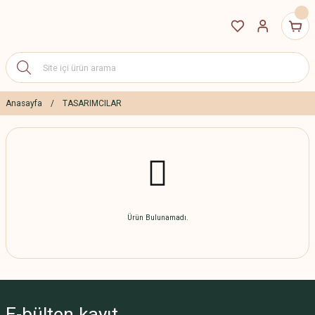
Anasayfa
TASARIMCILAR
Ürün Bulunamadı.
E-bülten
kayıt