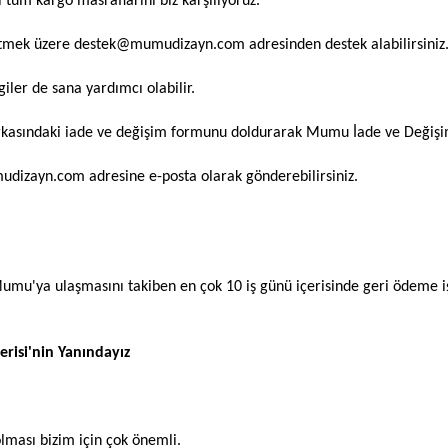
 tüm kargo masraflarını biz karşılıyoruz.
 etmek üzere destek@mumudizayn.com adresinden destek alabilirsiniz
giler de sana yardımcı olabilir.
nın arkasındaki iade ve değişim formunu doldurarak Mumu İade ve Deği
umudizayn.com adresine e-posta olarak gönderebilirsiniz.
Mumu'ya ulaşmasını takiben en çok 10 iş günü içerisinde geri ödeme i
isi'nin Yanındayız
olması bizim için çok önemli.