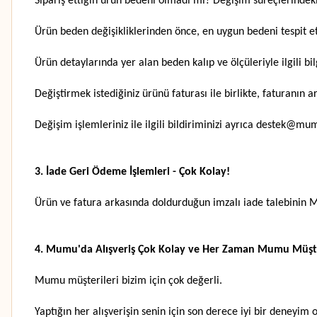
Sipariş ettiğin ürün bedeni olmadı mı? Değişim süreçlerindeki
Ürün beden değişikliklerinden önce, en uygun bedeni tespit
Ürün detaylarında yer alan beden kalıp ve ölçüleriyle ilgili bil
Değiştirmek istediğiniz ürünü faturası ile birlikte, fatura
Değişim işlemleriniz ile ilgili bildiriminizi ayrıca destek@m
3. İade Geri Ödeme İşlemleri - Çok Kolay!
Ürün ve fatura arkasında doldurduğun imzalı iade talebinin 
4. Mumu'da Alışveriş Çok Kolay ve Her Zaman Mumu Müşter
Mumu müşterileri bizim için çok değerli.
Yaptığın her alışverişin senin için son derece iyi bir deneyim 