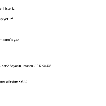
ni isteriz.
apıyoruz!
yn.com'a yaz
 Kat:2 Beyoplu, İstanbul / P.K.:34433
mu ailesine katıl:)