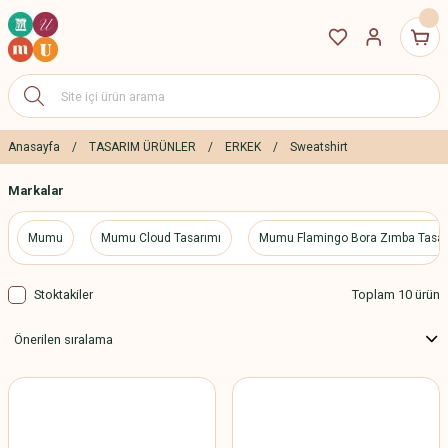
Anasayfa
TASARIM ÜRÜNLER
ERKEK
Sweatshirt
Markalar
Mumu
Mumu Cloud Tasarımı
Mumu Flamingo Bora Zımba Tasar
Stoktakiler
Toplam 10 ürün