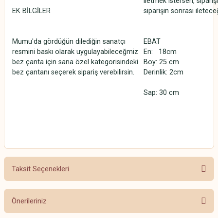
iletmek istersen, sipari
EK BİLGİLER
siparişin sonrası iletece
Mumu'da gördüğün dilediğin sanatçı
EBAT
resmini baskı olarak uygulayabileceğmiz
En:
18cm
bez çanta için sana özel kategorisindeki
Boy:
25 cm
bez çantanı seçerek sipariş verebilirsin.
Derinlik:
2cm
Sap: 30 cm
Taksit Seçenekleri
Önerileriniz