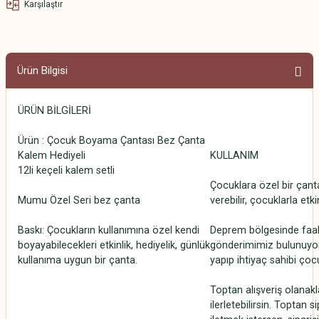
Karşılaştır
Ürün Bilgisi
ÜRÜN BİLGİLERİ
Ürün : Çocuk Boyama Çantası Bez Çanta
Kalem Hediyeli
KULLANIM
12li keçeli kalem setli
Çocuklara özel bir çant
Mumu Özel Seri bez çanta
verebilir, çocuklarla etkin
Baskı: Çocukların kullanımına özel kendi
Deprem bölgesinde faal
boyayabilecekleri etkinlik, hediyelik, günlük
gönderimimiz bulunuyor.
kullanıma uygun bir çanta.
yapıp ihtiyaç sahibi çocu
Toptan alışveriş olanakla
ilerletebilirsin. Toptan s