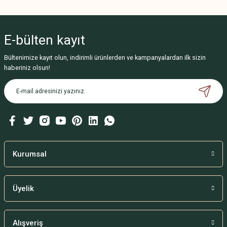
Bu ürünün fiyat bilgisi, resim, ürün açıklamalarında ve diğer konularda
yetersiz gördüğünüz noktaları öneri formunu kullanarak tarafımıza
iletebilirsiniz.
E-bülten
kayıt
Görüş ve önerileriniz için teşekkür ederiz.
Bültenimize kayıt olun, indirimli ürünlerden ve kampanyalardan ilk sizin
Ürün resmi kalitesiz, bozuk veya görüntülenemiyor.
haberiniz olsun!
Ürün açıklamasında eksik bilgiler bulunuyor.
Ürün bilgilerinde hatalar bulunuyor.
Ürün fiyatı diğer sitelerden daha pahalı.
Bu ürüne benzer farklı alternatifler olmalı.
Kurumsal
Üyelik
Gönder
Alışveriş