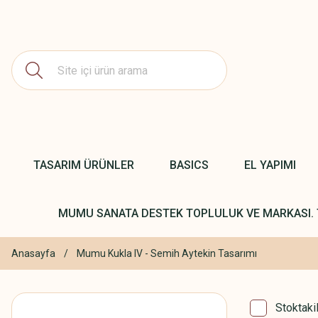
TASARIM ÜRÜNLER
BASICS
EL YAPIMI
MUMU SANATA DESTEK TOPLULUK VE MARKASI. 
Anasayfa
Mumu Kukla IV - Semih Aytekin Tasarımı
Stoktaki