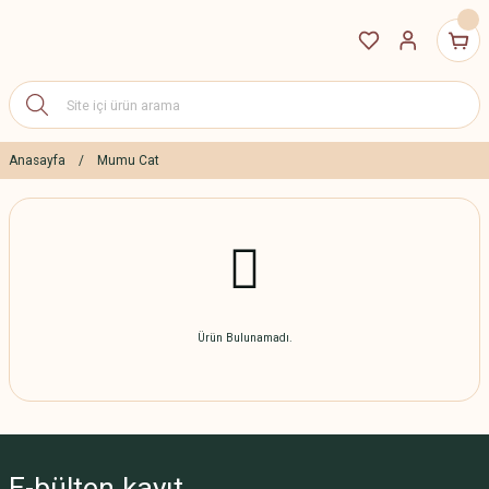
Anasayfa
Mumu Cat
Ürün Bulunamadı.
E-bülten
kayıt