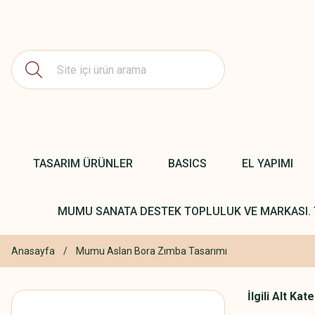
TASARIM ÜRÜNLER
BASICS
EL YAPIMI
MUMU SANATA DESTEK TOPLULUK VE MARKASI. 
Anasayfa
Mumu Aslan Bora Zımba Tasarımı
İlgili Alt Kat