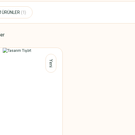
M ÜRÜNLER
(1)
ler
Yeni