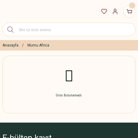
Anasayfa
Mumu Africa
Ürün Bulunamadı.
E-bülten
kayıt