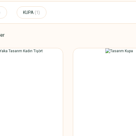
)
KUPA
(1)
ler