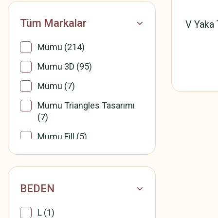
Tüm Markalar
V Yaka 
Mumu (214)
Mumu 3D (95)
Mumu (7)
Mumu Triangles Tasarımı
(7)
Mumu Fill (5)
Mumu India and the
Ganges - Sinan Artan
Tasarımı (5)
BEDEN
Mumu Pullum - İlker Sak
Tasarımı (5)
L (1)