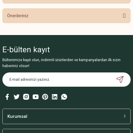
Önerileriniz
Bu ürünün fiyat bilgisi, resim, ürün açıklamalarında ve diğer konularda
yetersiz gördüğünüz noktaları öneri formunu kullanarak tarafımıza
iletebilirsiniz.
E-bülten
kayıt
Görüş ve önerileriniz için teşekkür ederiz.
Bültenimize kayıt olun, indirimli ürünlerden ve kampanyalardan ilk sizin
Ürün resmi kalitesiz, bozuk veya görüntülenemiyor.
haberiniz olsun!
Ürün açıklamasında eksik bilgiler bulunuyor.
Ürün bilgilerinde hatalar bulunuyor.
Ürün fiyatı diğer sitelerden daha pahalı.
Bu ürüne benzer farklı alternatifler olmalı.
Kurumsal