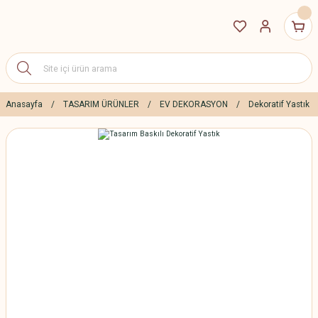
Anasayfa
TASARIM ÜRÜNLER
EV DEKORASYON
Dekoratif Yastık