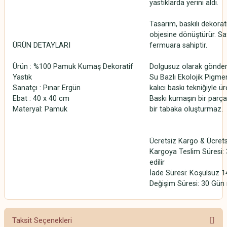
yastıklarda yerini aldı.
Tasarım, baskılı dekorati
objesine dönüştürür. Sa
ÜRÜN DETAYLARI
fermuara sahiptir.
Ürün : %100 Pamuk Kumaş Dekoratif
Dolgusuz olarak gönderi
Yastık
Su Bazlı Ekolojik Pigmen
Sanatçı : Pınar Ergün
kalıcı baskı tekniğiyle üre
Ebat : 40 x 40 cm
Baskı kumaşın bir parças
Materyal: Pamuk
bir tabaka oluşturmaz.
Ücretsiz Kargo & Ücrets
Kargoya Teslim Süresi: 
edilir
İade Süresi: Koşulsuz 1
Değişim Süresi: 30 Gün 
Taksit Seçenekleri