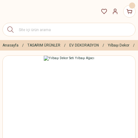
Anasayfa
TASARIM ÜRÜNLER
EV DEKORASYON
Yılbaşı Dekor