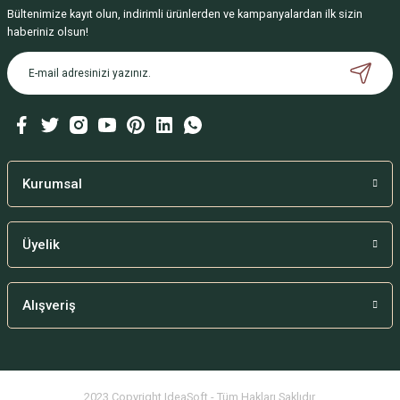
Bültenimize kayıt olun, indirimli ürünlerden ve kampanyalardan ilk sizin
Ürün resmi kalitesiz, bozuk veya görüntülenemiyor.
haberiniz olsun!
Ürün açıklamasında eksik bilgiler bulunuyor.
Ürün bilgilerinde hatalar bulunuyor.
Ürün fiyatı diğer sitelerden daha pahalı.
Bu ürüne benzer farklı alternatifler olmalı.
Kurumsal
Üyelik
Gönder
Alışveriş
2023 Copyright IdeaSoft - Tüm Hakları Saklıdır.