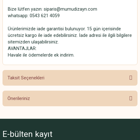
Bize lütfen yazın: siparis@mumudizayn.com
whatsapp: 0543 621 4059
Ürünlerimizde iade garantisi bulunuyor. 15 gün içerisinde
ücretsiz kargo ile iade edebilirsiniz. İade adresi ile ilgili bilgilere
sitemizden ulaşabilirsiniz.
AVANTAJLAR:
Havale ile ödemelerde ek indirim.
Taksit Seçenekleri
Önerileriniz
Bu ürünün fiyat bilgisi, resim, ürün açıklamalarında ve diğer konularda
yetersiz gördüğünüz noktaları öneri formunu kullanarak tarafımıza
iletebilirsiniz.
E-bülten
kayıt
Görüş ve önerileriniz için teşekkür ederiz.