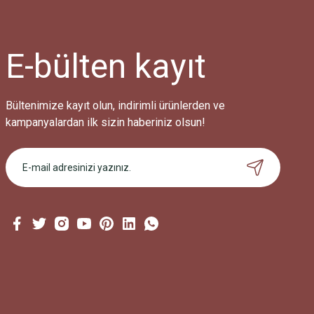
Ürün açıklamasında eksik bilgiler bulunuyor.
Ürün bilgilerinde hatalar bulunuyor.
Ürün fiyatı diğer sitelerden daha pahalı.
E-bülten
kayıt
Bu ürüne benzer farklı alternatifler olmalı.
Bültenimize kayıt olun, indirimli ürünlerden ve
kampanyalardan ilk sizin haberiniz olsun!