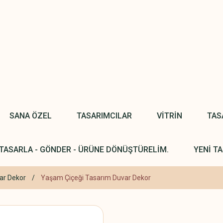
SANA ÖZEL
TASARIMCILAR
VİTRİN
TAS
TASARLA - GÖNDER - ÜRÜNE DÖNÜŞTÜRELİM.
YENİ TA
ar Dekor
Yaşam Çiçeği Tasarım Duvar Dekor