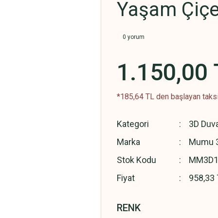
Yaşam Çiçe
0 yorum
1.150,00 
*185,64 TL den başlayan taksit
Kategori
3D Duva
Marka
Mumu 
Stok Kodu
MM3D1
Fiyat
958,33 
RENK