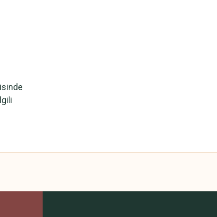
risinde
gili
 yetersiz gördüğünüz noktaları öneri formunu kullanarak tarafımıza iletebilirsini