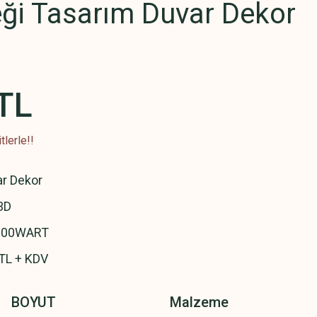
ği Tasarım Duvar Dekor
TL
lerle!!
r Dekor
3D
00WART
TL + KDV
BOYUT
Malzeme