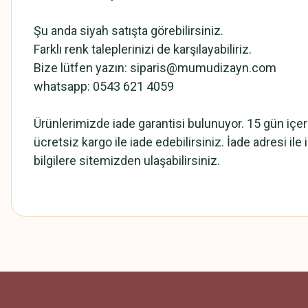
Şu anda siyah satışta görebilirsiniz.
Farklı renk taleplerinizi de karşılayabiliriz.
Bize lütfen yazın: siparis@mumudizayn.com
whatsapp: 0543 621 4059
Ürünlerimizde iade garantisi bulunuyor. 15 gün içe
ücretsiz kargo ile iade edebilirsiniz. İade adresi ile il
bilgilere sitemizden ulaşabilirsiniz.
Bu ürünün fiyat bilgisi, resim, ürün açıklamalarında ve diğer konularda
Görüş ve önerileriniz için teşekkür ederiz.
Ürün resmi kalitesiz, bozuk veya görüntülenemiyor.