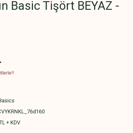
n Basic Tişört BEYAZ -
L
lerle!!
asics
VYKRNKL_76d160
TL + KDV