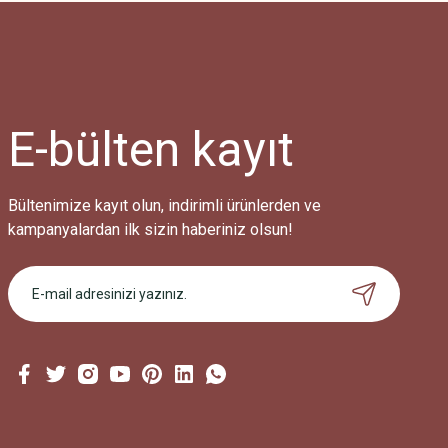
Ürün resmi kalitesiz, bozuk veya görüntülenemiyor.
Ürün açıklamasında eksik bilgiler bulunuyor.
Ürün bilgilerinde hatalar bulunuyor.
Ürün fiyatı diğer sitelerden daha pahalı.
E-bülten
kayıt
Bu ürüne benzer farklı alternatifler olmalı.
Bültenimize kayıt olun, indirimli ürünlerden ve
kampanyalardan ilk sizin haberiniz olsun!