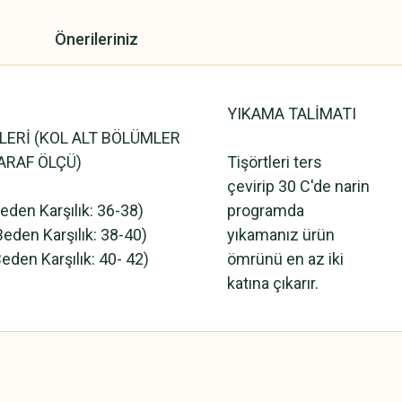
Önerileriniz
YIKAMA TALİMATI
LERİ (KOL ALT BÖLÜMLER
ARAF ÖLÇÜ)
Tişörtleri ters
çevirip 30 C'de narin
en Karşılık: 36-38)
programda
den Karşılık: 38-40)
yıkamanız ürün
en Karşılık: 40- 42)
ömrünü en az iki
katına çıkarır.
 yetersiz gördüğünüz noktaları öneri formunu kullanarak tarafımıza iletebilirsini