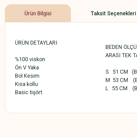
Ürün Bilgisi
Taksit Seçenekleri
ÜRÜN DETAYLARI
BEDEN ÖLÇÜ
ARASI TEK T
%100 viskon
Ön V Yaka
S 51 CM (Bed
Bol Kesim
M 53 CM (Be
Kısa kollu
L 55 CM (Bed
Basic tişört
Bu ürünün fiyat bilgisi, resim, ürün açıklamalarında ve diğer konularda
Görüş ve önerileriniz için teşekkür ederiz.