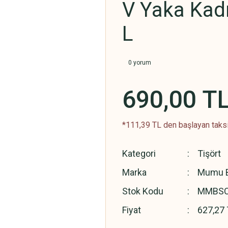
V Yaka Kadı
L
0 yorum
690,00 T
*111,39 TL den başlayan taksit
Kategori
Tişört
Marka
Mumu B
Stok Kodu
MMBSC
Fiyat
627,27 