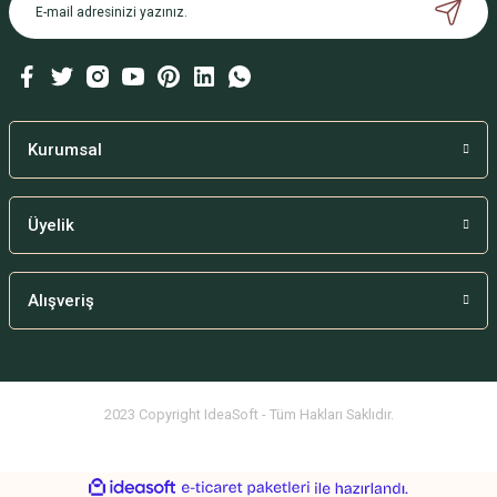
Ürün bilgilerinde hatalar bulunuyor.
Ürün fiyatı diğer sitelerden daha pahalı.
Bu ürüne benzer farklı alternatifler olmalı.
Kurumsal
Üyelik
Gönder
Alışveriş
2023 Copyright IdeaSoft - Tüm Hakları Saklıdır.
ideasoft
ile
e-