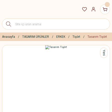
Anasayfa
TASARIM ÜRÜNLER
ERKEK
Tişört
Tasarım Tişört
Yeni