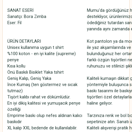
SANAT ESERİ
Mumu'da gördüğünüz her 
Sanatçı: Bora Zımba
destekliyor, ürünlerimizd
Eser: Fil
ödediğiniz tutardan sana
yanında aynı zamanda el
ÜRÜN DETAYLARI
Kot pantolon ya da moder
Unisex kullanıma uygun t shirt
ile yaz akşamlarında v
%100 koton - en iyi kalite (supreme)
bulunduğunuz her ortamd
penye
farklı özgün tişörtleri 
Kısa kollu
ruhunuzu ve stilinizi şıklı
Önü Baskılı Bisiklet Yaka tshirt
Geniş Kalıp, Geniş Yaka
Kaliteli kumaşın dikkat çe
İnce Kumaş (ten göstermez ve sıcak
yöntemiyle buluşunca sa
tutmaz)
baskı tasarımı ile baskı
Tişört kalıbı rahat ve dökümlüdür.
tişörtleri özel detaylarl
En iyi dikiş kalitesi ve yumuşacık penye
haline geliyor.
özelliği
Emprime baskı olup nefes aldırıan kalıcı
Tarzınıza renk ve bol bo
baskıdır
sepetinize atın. Sanatı 
XL kalıp XXL bedende de kullanılabilir.
Kaliteli alışverişi prati