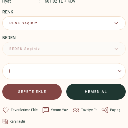
Fiyat
681,82 TL + KDV
RENK
BEDEN
SEPETE EKLE
HEMEN AL
Yorum Yaz
Tavsiye Et
Paylaş
Karşılaştır