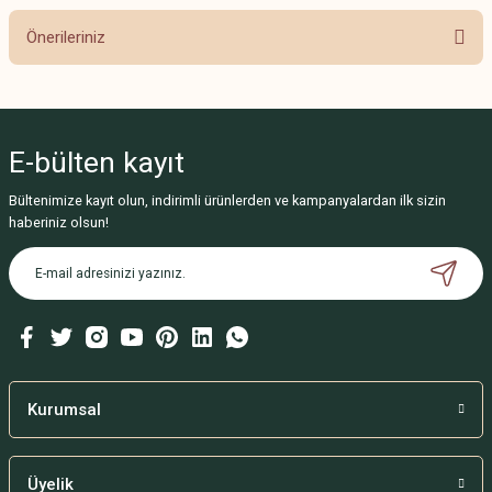
Önerileriniz
Bu ürünün fiyat bilgisi, resim, ürün açıklamalarında ve diğer konularda
yetersiz gördüğünüz noktaları öneri formunu kullanarak tarafımıza
iletebilirsiniz.
E-bülten
kayıt
Görüş ve önerileriniz için teşekkür ederiz.
Bültenimize kayıt olun, indirimli ürünlerden ve kampanyalardan ilk sizin
Ürün resmi kalitesiz, bozuk veya görüntülenemiyor.
haberiniz olsun!
Ürün açıklamasında eksik bilgiler bulunuyor.
Ürün bilgilerinde hatalar bulunuyor.
Ürün fiyatı diğer sitelerden daha pahalı.
Bu ürüne benzer farklı alternatifler olmalı.
Kurumsal
Üyelik
Gönder