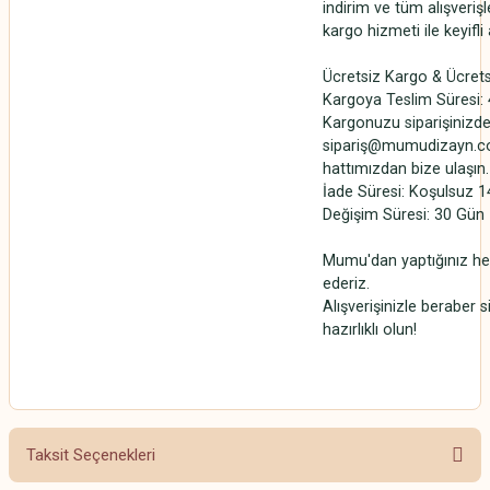
indirim ve tüm alışverişl
kargo hizmeti ile keyifli
Ücretsiz Kargo & Ücrets
Kargoya Teslim Süresi: 4
Kargonuzu siparişinizde
sipariş@mumudizayn.co
hattımızdan bize ulaşın.
İade Süresi: Koşulsuz 1
Değişim Süresi: 30 Gün
Mumu'dan yaptığınız her
ederiz.
Alışverişinizle beraber 
hazırlıklı olun!
Taksit Seçenekleri