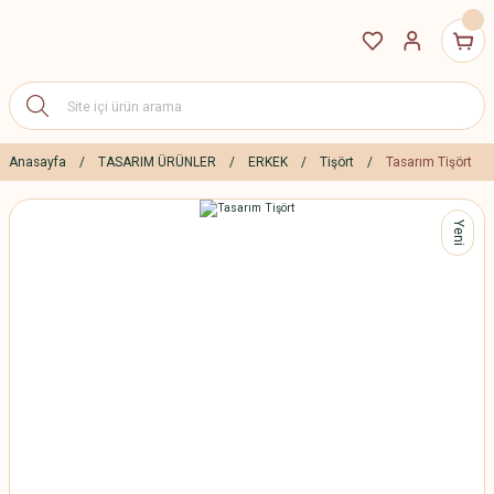
Anasayfa
TASARIM ÜRÜNLER
ERKEK
Tişört
Tasarım Tişört
Yeni