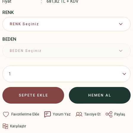
Fiyat
681,82 TL + KDV
RENK
BEDEN
SEPETE EKLE
HEMEN AL
Yorum Yaz
Tavsiye Et
Paylaş
Karşılaştır