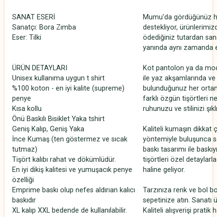
SANAT ESERİ
Mumu'da gördüğünüz her 
Sanatçı: Bora Zımba
destekliyor, ürünlerimizd
Eser: Tilki
ödediğiniz tutardan sana
yanında aynı zamanda el
ÜRÜN DETAYLARI
Kot pantolon ya da moder
Unisex kullanıma uygun t shirt
ile yaz akşamlarında v
%100 koton - en iyi kalite (supreme)
bulunduğunuz her ortamd
penye
farklı özgün tişörtleri 
Kısa kollu
ruhunuzu ve stilinizi şıklı
Önü Baskılı Bisiklet Yaka tshirt
Geniş Kalıp, Geniş Yaka
Kaliteli kumaşın dikkat çe
İnce Kumaş (ten göstermez ve sıcak
yöntemiyle buluşunca sa
tutmaz)
baskı tasarımı ile baskı
Tişört kalıbı rahat ve dökümlüdür.
tişörtleri özel detaylarl
En iyi dikiş kalitesi ve yumuşacık penye
haline geliyor.
özelliği
Emprime baskı olup nefes aldırıan kalıcı
Tarzınıza renk ve bol bo
baskıdır
sepetinize atın. Sanatı 
XL kalıp XXL bedende de kullanılabilir.
Kaliteli alışverişi prati