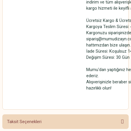
indirim ve tüm alışverişl
kargo hizmeti ile keyifli
Ücretsiz Kargo & Ücrets
Kargoya Teslim Süresi: 4
Kargonuzu siparişinizde
sipariş@mumudizayn.co
hattımızdan bize ulaşın.
İade Süresi: Koşulsuz 1
Değişim Süresi: 30 Gün
Mumu'dan yaptığınız her
ederiz.
Alışverişinizle beraber 
hazırlıklı olun!
Taksit Seçenekleri