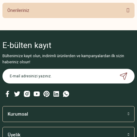
Önerileriniz
Bu ürünün fiyat bilgisi, resim, ürün açıklamalarında ve diğer konularda
yetersiz gördüğünüz noktaları öneri formunu kullanarak tarafımıza
iletebilirsiniz.
E-bülten
kayıt
Görüş ve önerileriniz için teşekkür ederiz.
Bültenimize kayıt olun, indirimli ürünlerden ve kampanyalardan ilk sizin
Ürün resmi kalitesiz, bozuk veya görüntülenemiyor.
haberiniz olsun!
Ürün açıklamasında eksik bilgiler bulunuyor.
Ürün bilgilerinde hatalar bulunuyor.
Ürün fiyatı diğer sitelerden daha pahalı.
Bu ürüne benzer farklı alternatifler olmalı.
Kurumsal
Üyelik
Gönder