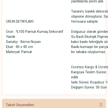
yastıklarda yerini aldı.
Tasarım, baskılı dekorati
objesine dönüştürür. Sa
ÜRÜN DETAYLARI
fermuara sahiptir.
Ürün : %100 Pamuk Kumaş Dekoratif
Dolgusuz olarak gönderi
Yastık
Su Bazlı Ekolojik Pigmen
Sanatçı : Berna Noyan
kalıcı baskı tekniğiyle üre
Ebat : 40 x 40 cm
Baskı kumaşın bir parças
Materyal: Pamuk
bir tabaka oluşturmaz.
Ücretsiz Kargo & Ücrets
Kargoya Teslim Süresi: 
edilir
İade Süresi: Koşulsuz 1
Değişim Süresi: 30 Gün 
Taksit Seçenekleri