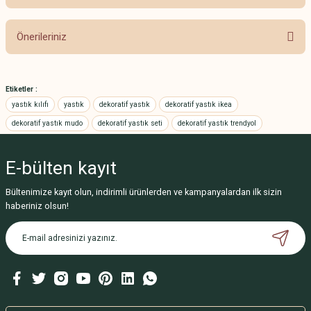
Önerileriniz
Bu ürünün fiyat bilgisi, resim, ürün açıklamalarında ve diğer konularda
yetersiz gördüğünüz noktaları öneri formunu kullanarak tarafımıza
Etiketler :
iletebilirsiniz.
yastık kılıfı
yastık
dekoratif yastık
dekoratif yastık ikea
Görüş ve önerileriniz için teşekkür ederiz.
dekoratif yastık mudo
dekoratif yastık seti
dekoratif yastık trendyol
Ürün resmi kalitesiz, bozuk veya görüntülenemiyor.
E-bülten
kayıt
Ürün açıklamasında eksik bilgiler bulunuyor.
Ürün bilgilerinde hatalar bulunuyor.
Bültenimize kayıt olun, indirimli ürünlerden ve kampanyalardan ilk sizin
haberiniz olsun!
Ürün fiyatı diğer sitelerden daha pahalı.
Bu ürüne benzer farklı alternatifler olmalı.