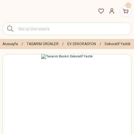
Anasayfa
TASARIM ÜRÜNLER
EV DEKORASYON
Dekoratif Yastık