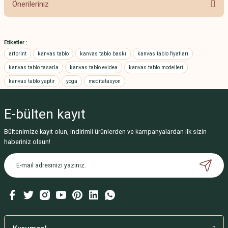
Önerileriniz
Bu ürünün fiyat bilgisi, resim, ürün açıklamalarında ve diğer konularda
yetersiz gördüğünüz noktaları öneri formunu kullanarak tarafımıza
Etiketler :
iletebilirsiniz.
artprint
kanvas tablo
kanvas tablo baskı
kanvas tablo fiyatları
Görüş ve önerileriniz için teşekkür ederiz.
kanvas tablo tasarla
kanvas tablo evidea
kanvas tablo modelleri
kanvas tablo yaptır
yoga
meditatasyon
Ürün resmi kalitesiz, bozuk veya görüntülenemiyor.
Ürün açıklamasında eksik bilgiler bulunuyor.
E-bülten
kayıt
Ürün bilgilerinde hatalar bulunuyor.
Ürün fiyatı diğer sitelerden daha pahalı.
Bültenimize kayıt olun, indirimli ürünlerden ve kampanyalardan ilk sizin
haberiniz olsun!
Bu ürüne benzer farklı alternatifler olmalı.
Gönder