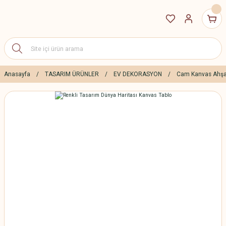
Anasayfa
TASARIM ÜRÜNLER
EV DEKORASYON
Cam Kanvas Ahşa