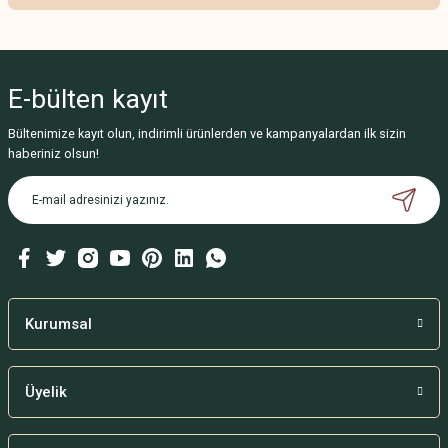
Bu ürünün fiyat bilgisi, resim, ürün açıklamalarında ve diğer konularda
yetersiz gördüğünüz noktaları öneri formunu kullanarak tarafımıza
iletebilirsiniz.
E-bülten
kayıt
Görüş ve önerileriniz için teşekkür ederiz.
Bültenimize kayıt olun, indirimli ürünlerden ve kampanyalardan ilk sizin
Ürün resmi kalitesiz, bozuk veya görüntülenemiyor.
haberiniz olsun!
Ürün açıklamasında eksik bilgiler bulunuyor.
Ürün bilgilerinde hatalar bulunuyor.
Ürün fiyatı diğer sitelerden daha pahalı.
Bu ürüne benzer farklı alternatifler olmalı.
Kurumsal
Üyelik
Gönder