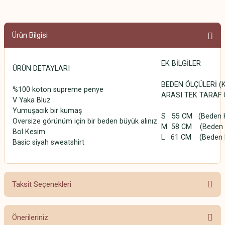
Ürün Bilgisi
EK BİLGİLER
ÜRÜN DETAYLARI
BEDEN ÖLÇÜLERİ (
%100 koton supreme penye
ARASI TEK TARAF 
V Yaka Bluz
Yumuşacık bir kumaş
S 55 CM (Beden Kar
Oversize görünüm için bir beden büyük alınız
M 58 CM (Beden Ka
Bol Kesim
L 61 CM (Beden Kar
Basic siyah sweatshirt
Taksit Seçenekleri
Önerileriniz