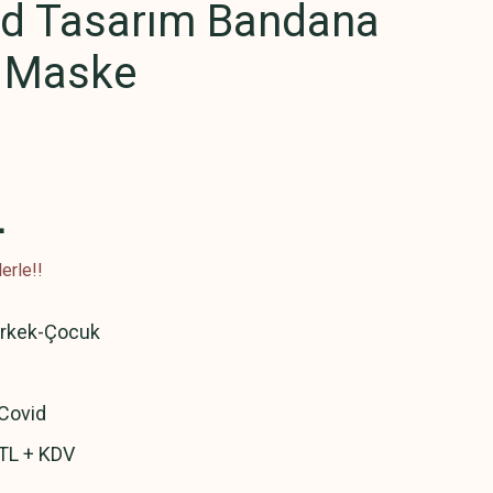
d Tasarım Bandana
 Maske
L
erle!!
Erkek-Çocuk
Covid
TL + KDV