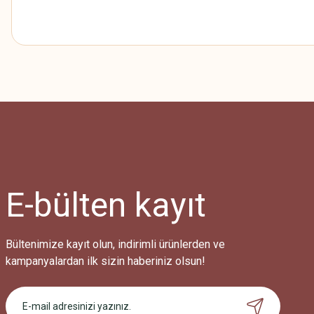
Bu ürünün fiyat bilgisi, resim, ürün açıklamalarında ve diğer konularda
Görüş ve önerileriniz için teşekkür ederiz.
Ürün resmi kalitesiz, bozuk veya görüntülenemiyor.
Ürün açıklamasında eksik bilgiler bulunuyor.
Ürün bilgilerinde hatalar bulunuyor.
Ürün fiyatı diğer sitelerden daha pahalı.
E-bülten
kayıt
Bu ürüne benzer farklı alternatifler olmalı.
Bültenimize kayıt olun, indirimli ürünlerden ve
kampanyalardan ilk sizin haberiniz olsun!