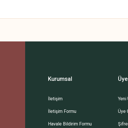
 yetersiz gördüğünüz noktaları öneri formunu kullanarak tarafımıza iletebilirsini
Kurumsal
Üye
İletişim
Yeni 
İletişim Formu
Üye G
Gönder
Havale Bildirim Formu
Şifr