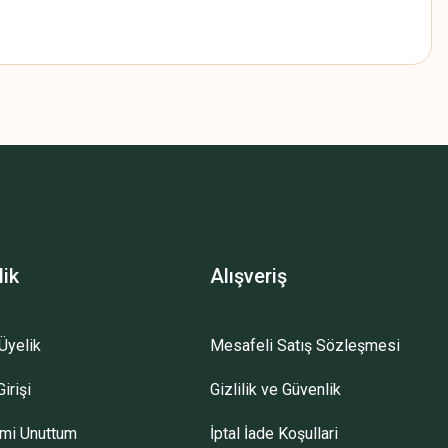
z.
lik
Alışveriş
Üyelik
Mesafeli Satış Sözleşmesi
irişi
Gizlilik ve Güvenlik
emi Unuttum
İptal İade Koşullari