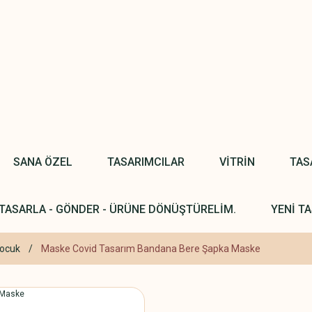
SANA ÖZEL
TASARIMCILAR
VİTRİN
TAS
TASARLA - GÖNDER - ÜRÜNE DÖNÜŞTÜRELİM.
YENİ TA
Çocuk
Maske Covid Tasarım Bandana Bere Şapka Maske