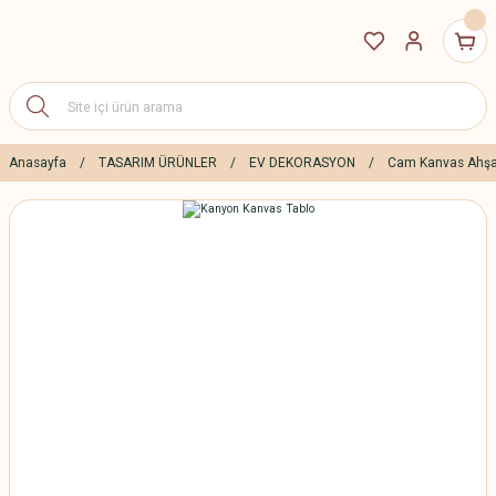
Anasayfa
TASARIM ÜRÜNLER
EV DEKORASYON
Cam Kanvas Ahşa