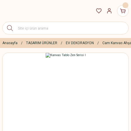
Anasayfa
TASARIM ÜRÜNLER
EV DEKORASYON
Cam Kanvas Ahşa