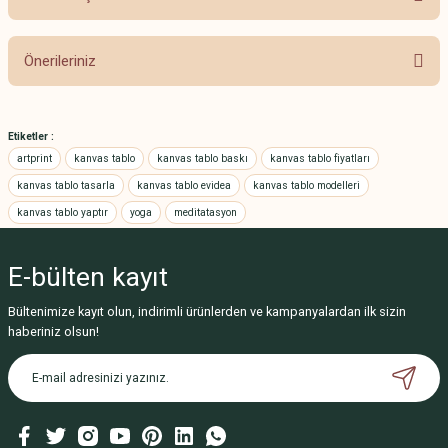
Önerileriniz
Bu ürünün fiyat bilgisi, resim, ürün açıklamalarında ve diğer konularda
yetersiz gördüğünüz noktaları öneri formunu kullanarak tarafımıza
Etiketler :
iletebilirsiniz.
artprint
kanvas tablo
kanvas tablo baskı
kanvas tablo fiyatları
Görüş ve önerileriniz için teşekkür ederiz.
kanvas tablo tasarla
kanvas tablo evidea
kanvas tablo modelleri
kanvas tablo yaptır
yoga
meditatasyon
Ürün resmi kalitesiz, bozuk veya görüntülenemiyor.
Ürün açıklamasında eksik bilgiler bulunuyor.
E-bülten
kayıt
Ürün bilgilerinde hatalar bulunuyor.
Ürün fiyatı diğer sitelerden daha pahalı.
Bültenimize kayıt olun, indirimli ürünlerden ve kampanyalardan ilk sizin
haberiniz olsun!
Bu ürüne benzer farklı alternatifler olmalı.