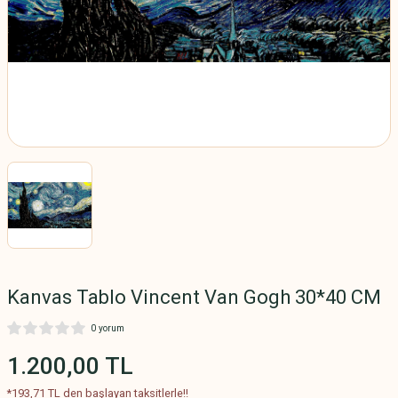
Etiket
ER
Kanvas Tablo Vincent Van Gogh 30*40 CM
0 yorum
1.200,00 TL
*193,71 TL den başlayan taksitlerle!!