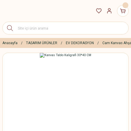
Anasayfa
TASARIM ÜRÜNLER
EV DEKORASYON
Cam Kanvas Ahşa