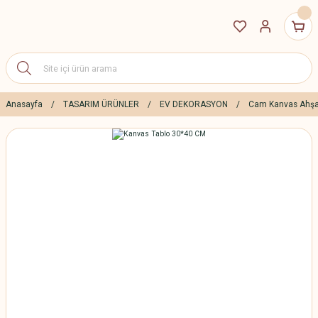
Anasayfa
TASARIM ÜRÜNLER
EV DEKORASYON
Cam Kanvas Ahşa