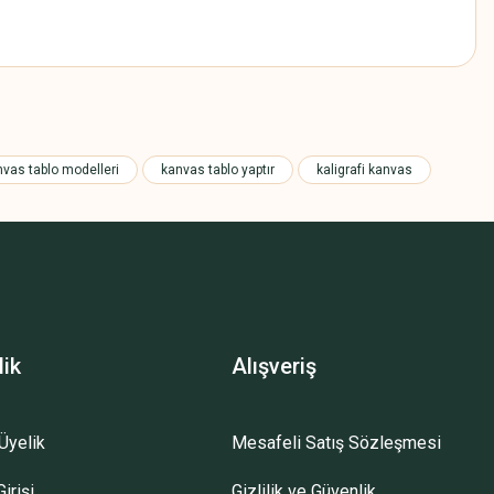
z.
nvas tablo modelleri
kanvas tablo yaptır
kaligrafi kanvas
lik
Alışveriş
Üyelik
Mesafeli Satış Sözleşmesi
irişi
Gizlilik ve Güvenlik