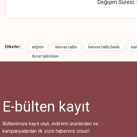
Değişim Süresi:
Bu ürünün fiyat bilgisi, resim, ürün açıklamalarında ve diğer konularda
Görüş ve önerileriniz için teşekkür ederiz.
Etiketler :
artprint
kanvas tablo
kanvas tablo baskı
kan
Ürün resmi kalitesiz, bozuk veya görüntülenemiyor.
duvar tablolaları
Ürün açıklamasında eksik bilgiler bulunuyor.
Ürün bilgilerinde hatalar bulunuyor.
Ürün fiyatı diğer sitelerden daha pahalı.
Bu ürüne benzer farklı alternatifler olmalı.
E-bülten
kayıt
Bültenimize kayıt olun, indirimli ürünlerden ve
kampanyalardan ilk sizin haberiniz olsun!