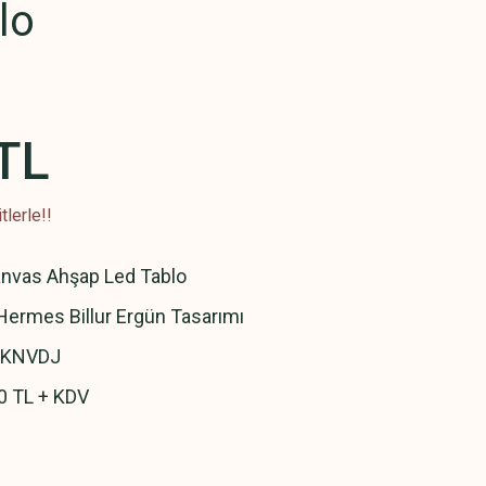
lo
TL
lerle!!
nvas Ahşap Led Tablo
ermes Billur Ergün Tasarımı
5KNVDJ
0 TL + KDV