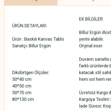
EK BİLGİLER
ÜRÜN DETAYLARI
Billur Ergün ill
Ürün : Baskılı Kanvas Tablo
yerini alabilir.
Sanatçı: Billur Ergün
Orijinal eser.
Duvarın sanatla 
farklı ürünlerde 
Dikdörtgen Ölçüler:
katacak stil sahi
30*40 cm
hem ısıt hem ren
40*50 cm
50*70 cm
Ücretsiz Kargo &
80*130 cm
Kargoya Teslim S
İade Süresi: Koş