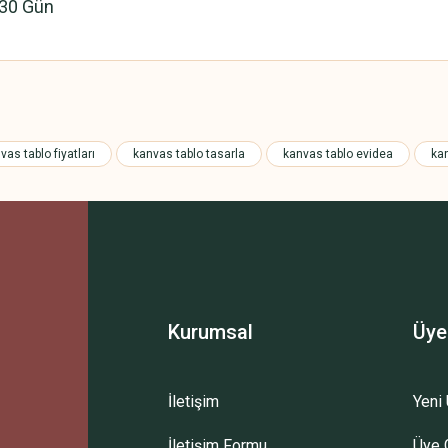
 30 Gün
 yetersiz gördüğünüz noktaları öneri formunu kullanarak tarafımıza iletebilirsini
vas tablo fiyatları
kanvas tablo tasarla
kanvas tablo evidea
ka
Kurumsal
Üye
İletişim
Yeni 
Gönder
İletişim Formu
Üye G