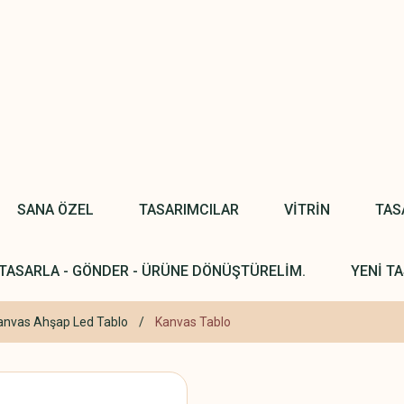
SANA ÖZEL
TASARIMCILAR
VİTRİN
TAS
TASARLA - GÖNDER - ÜRÜNE DÖNÜŞTÜRELİM.
YENİ TA
nvas Ahşap Led Tablo
Kanvas Tablo