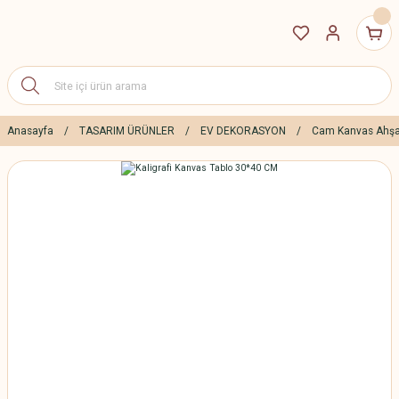
Anasayfa
TASARIM ÜRÜNLER
EV DEKORASYON
Cam Kanvas Ahşa