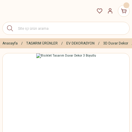
Anasayfa
TASARIM ÜRÜNLER
EV DEKORASYON
3D Duvar Dekor