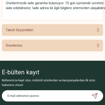
Ürünlerimizde iade garantisi bulunuyor. 15 gün içerisinde ücretsiz 
iade edebilirsiniz. İade adresi ile ilgili bilgilere sitemizden ulaşabilirs
Taksit Seçenekleri
Önerileriniz
Bu ürünün fiyat bilgisi, resim, ürün açıklamalarında ve diğer konularda
yetersiz gördüğünüz noktaları öneri formunu kullanarak tarafımıza
iletebilirsiniz.
E-bülten
kayıt
Görüş ve önerileriniz için teşekkür ederiz.
Bültenimize kayıt olun, indirimli ürünlerden ve kampanyalardan ilk sizin
Ürün resmi kalitesiz, bozuk veya görüntülenemiyor.
haberiniz olsun!
Ürün açıklamasında eksik bilgiler bulunuyor.
Ürün bilgilerinde hatalar bulunuyor.
Ürün fiyatı diğer sitelerden daha pahalı.