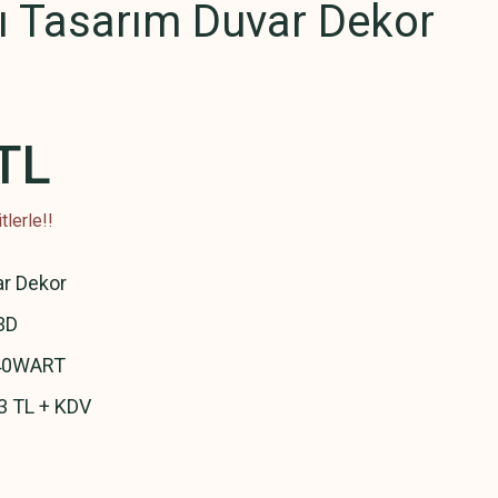
ı Tasarım Duvar Dekor
TL
lerle!!
r Dekor
3D
0WART
3 TL + KDV