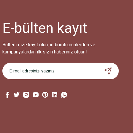
Ürün açıklamasında eksik bilgiler bulunuyor.
Ürün bilgilerinde hatalar bulunuyor.
Ürün fiyatı diğer sitelerden daha pahalı.
E-bülten
kayıt
Bu ürüne benzer farklı alternatifler olmalı.
Bültenimize kayıt olun, indirimli ürünlerden ve
kampanyalardan ilk sizin haberiniz olsun!