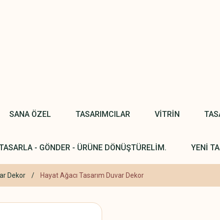
SANA ÖZEL
TASARIMCILAR
VİTRİN
TAS
TASARLA - GÖNDER - ÜRÜNE DÖNÜŞTÜRELİM.
YENİ TA
ar Dekor
Hayat Ağacı Tasarım Duvar Dekor