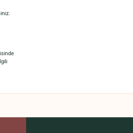
iniz.
risinde
gili
 yetersiz gördüğünüz noktaları öneri formunu kullanarak tarafımıza iletebilirsini