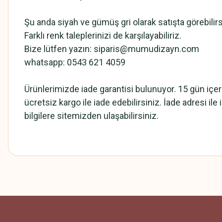
Şu anda siyah ve gümüş gri olarak satışta görebilirs
Farklı renk taleplerinizi de karşılayabiliriz.
Bize lütfen yazın: siparis@mumudizayn.com
whatsapp: 0543 621 4059
Ürünlerimizde iade garantisi bulunuyor. 15 gün içe
ücretsiz kargo ile iade edebilirsiniz. İade adresi ile il
bilgilere sitemizden ulaşabilirsiniz.
Bu ürünün fiyat bilgisi, resim, ürün açıklamalarında ve diğer konularda
Görüş ve önerileriniz için teşekkür ederiz.
Ürün resmi kalitesiz, bozuk veya görüntülenemiyor.