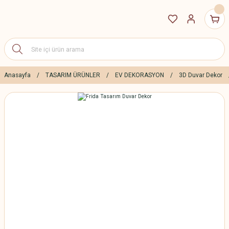
Anasayfa
TASARIM ÜRÜNLER
EV DEKORASYON
3D Duvar Dekor