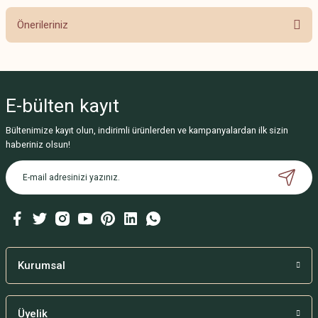
Önerileriniz
Bu ürünün fiyat bilgisi, resim, ürün açıklamalarında ve diğer konularda
yetersiz gördüğünüz noktaları öneri formunu kullanarak tarafımıza
iletebilirsiniz.
E-bülten
kayıt
Görüş ve önerileriniz için teşekkür ederiz.
Bültenimize kayıt olun, indirimli ürünlerden ve kampanyalardan ilk sizin
Ürün resmi kalitesiz, bozuk veya görüntülenemiyor.
haberiniz olsun!
Ürün açıklamasında eksik bilgiler bulunuyor.
Ürün bilgilerinde hatalar bulunuyor.
Ürün fiyatı diğer sitelerden daha pahalı.
Bu ürüne benzer farklı alternatifler olmalı.
Kurumsal
Üyelik
Gönder