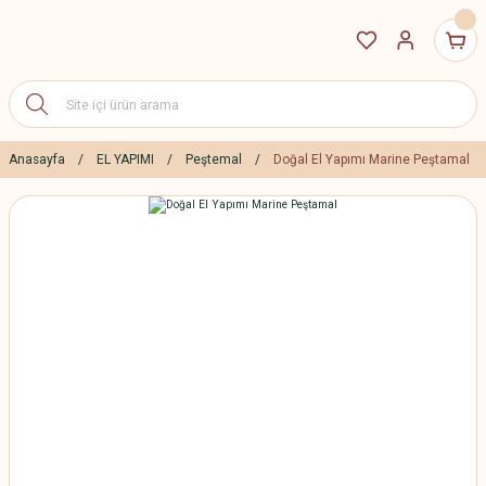
Anasayfa
EL YAPIMI
Peştemal
Doğal El Yapımı Marine Peştamal