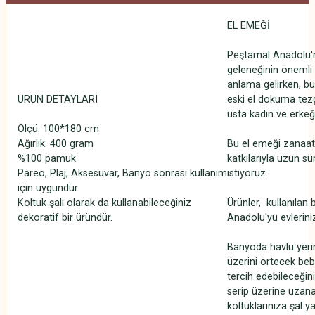
EL EMEĞİ
Peştamal Anadolu'
geleneğinin önemli b
anlama gelirken, bu
ÜRÜN DETAYLARI
eski el dokuma tezg
usta kadın ve erkeği
Ölçü: 100*180 cm
Ağırlık: 400 gram
Bu el emeği zanaati
%100 pamuk
katkılarıyla uzun 
Pareo, Plaj, Aksesuvar, Banyo sonrası kullanım
istiyoruz.
için uygundur.
Koltuk şalı olarak da kullanabileceğiniz
Ürünler, kullanılan 
dekoratif bir üründür.
Anadolu'yu evlerini
Banyoda havlu yerin
üzerini örtecek beb
tercih edebileceğini
serip üzerine uzan
koltuklarınıza şal y