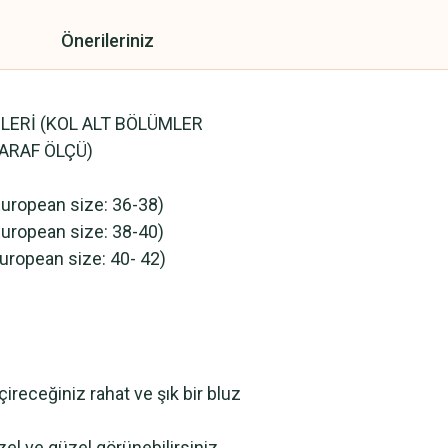
Önerileriniz
LERİ (KOL ALT BÖLÜMLER
TARAF ÖLÇÜ)
ropean size: 36-38)
ropean size: 38-40)
ropean size: 40- 42)
ireceğiniz rahat ve şık bir bluz
el ve güzel görünebilirsiniz.