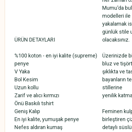
Mumu'da bulu
modelleri ile
yakalamak ist
günlük stile 
ÜRÜN DETAYLARI
olacaksınız.
%100 koton - en iyi kalite (supreme)
Üzerinizde bi
penye
bluz ve tişört
V Yaka
şıklıkta ve t
Bol Kesim
bayanların te
Uzun kollu
stillerine
Zarif ve alıcı kırmızı
yenilik katma
Önü Baskılı tshirt
Geniş Kalıp
Feminen kulp 
En iyi kalite, yumuşak penye
birleştiren ç
Nefes aldıran kumaş
detaylı süslü