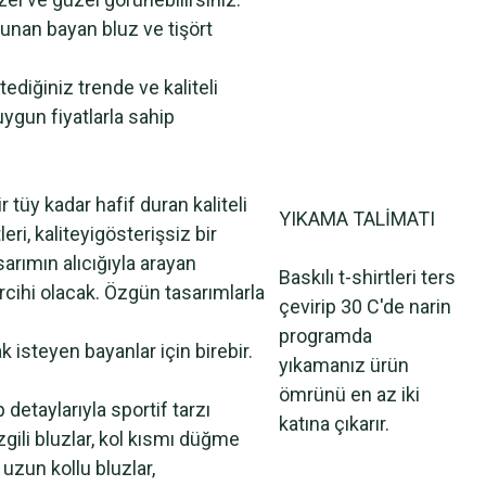
nan bayan bluz ve tişört
ediğiniz trende ve kaliteli
uygun fiyatlarla sahip
r tüy kadar hafif duran kaliteli
YIKAMA TALİMATI
leri, kaliteyigösterişsiz bir
asarımın alıcığıyla arayan
Baskılı t-shirtleri ters
rcihi olacak. Özgün tasarımlarla
çevirip 30 C'de narin
programda
k isteyen bayanlar için birebir.
yıkamanız ürün
ömrünü en az iki
detaylarıyla sportif tarzı
katına çıkarır.
izgili bluzlar, kol kısmı düğme
 uzun kollu bluzlar,