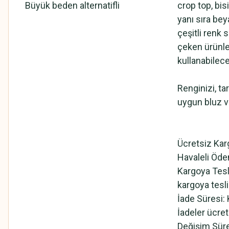
Büyük beden alternatifli
crop top, bis
yanı sıra beya
çeşitli renk 
çeken ürünle
kullanabilece
Renginizi, ta
uygun bluz v
Ücretsiz Kar
Havaleli Öde
Kargoya Tesl
kargoya tesli
İade Süresi:
İadeler ücre
Değişim Sür