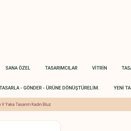
SANA ÖZEL
TASARIMCILAR
VİTRİN
TAS
TASARLA - GÖNDER - ÜRÜNE DÖNÜŞTÜRELİM.
YENİ TA
m V Yaka Tasarım Kadın Bluz