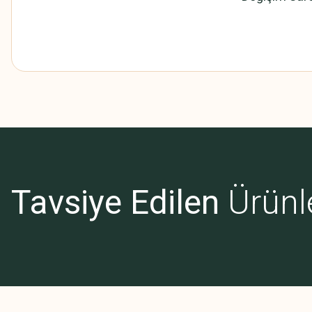
Bu ürünün fiyat bilgisi, resim, ürün açıklamalarında ve diğer konularda
Görüş ve önerileriniz için teşekkür ederiz.
Ürün resmi kalitesiz, bozuk veya görüntülenemiyor.
Ürün açıklamasında eksik bilgiler bulunuyor.
Tavsiye Edilen
Ürünl
Ürün bilgilerinde hatalar bulunuyor.
Ürün fiyatı diğer sitelerden daha pahalı.
Bu ürüne benzer farklı alternatifler olmalı.