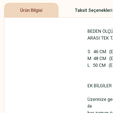
Ürün Bilgisi
Taksit Seçenekleri
BEDEN ÖLÇÜ
ARASI TEK 
S 46 CM (Eu
M 48 CM (Eu
L 50 CM (Eu
EK BİLGİLER
Üzerinize geç
ile
her zaman öz