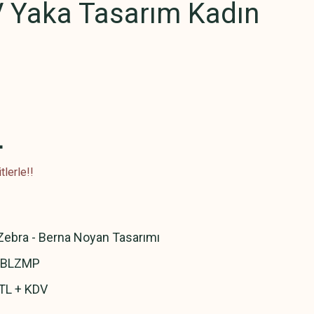
V Yaka Tasarım Kadın
L
lerle!!
ebra - Berna Noyan Tasarımı
1BLZMP
TL + KDV