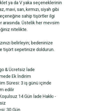
iklet ya da V yaka seçeneklerinin
z, mavi, sarı, kırmızı, siyah gibi
seçeneğine sahip tişörtler ilgi
r arasında. Üstelik her mevsim
ğiniz nitelikte.
rzınızı belirleyin; bedeninize
e tişört sepetinize doldurun.
go & Ücretsiz İade
mede Ek İndirim
im Süresi: 3 iş günü içinde
m edilir
 Koşulsuz 14 Gün İade Hakkı -
tsiz
esi: 30 Gün