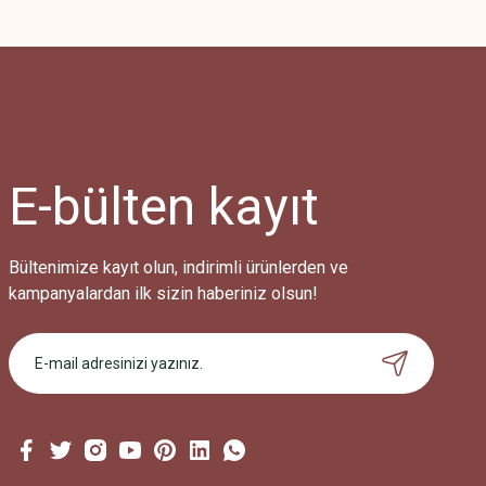
E-bülten
kayıt
Bültenimize kayıt olun, indirimli ürünlerden ve
Geniş Yaka Tasarım Kadın Tişört
kampanyalardan ilk sizin haberiniz olsun!
750,00 TL