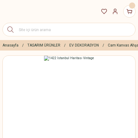
Anasayfa
TASARIM ÜRÜNLER
EV DEKORASYON
Cam Kanvas Ahşa